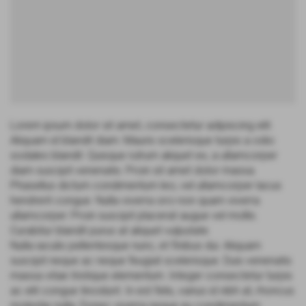
Lorem ipsum dolor sit amet, consectetur adipiscing elit.
Aliquam id blandit diam. Mauris scelerisque turpis a odio
sodales blandit. Quisque rutrum aliquet ex, a ullamcorper
diam suscipit venenatis. Proin sit amet dolor massa.
Phasellus dictum condimentum leo, vel ullamcorper lacus
hendrerit congue. Nulla viverra orci non quam viverra
ullamcorper. Proin suscipit placerat augue vel mollis.
Curabitur blandit purus at aliquet vulputate.
Nulla iaculis pellentesque nunc, et finibus dui. Aliquam
suscipit neque ac neque feugiat scelerisque. Duis venenatis
massa vitae tristique elementum. Integer consectetur turpis
ac elit congue tincidunt. In est felis, varius id nibh at, rhoncus
molestie nulla. Donec viverra neque eu condimentum