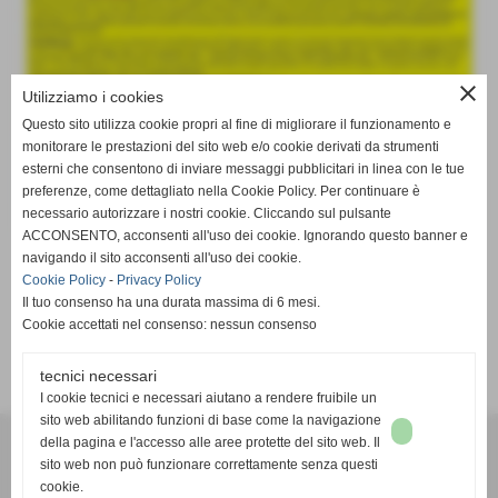
close
Utilizziamo i cookies
Questo sito utilizza cookie propri al fine di migliorare il funzionamento e
monitorare le prestazioni del sito web e/o cookie derivati da strumenti
esterni che consentono di inviare messaggi pubblicitari in linea con le tue
preferenze, come dettagliato nella Cookie Policy. Per continuare è
necessario autorizzare i nostri cookie. Cliccando sul pulsante
ACCONSENTO, acconsenti all'uso dei cookie. Ignorando questo banner e
navigando il sito acconsenti all'uso dei cookie.
Cookie Policy
-
Privacy Policy
Il tuo consenso ha una durata massima di 6 mesi.
Cookie accettati nel consenso: nessun consenso
tecnici necessari
I cookie tecnici e necessari aiutano a rendere fruibile un
sito web abilitando funzioni di base come la navigazione
AVIS VAPRIO E POZZO D´ADDA
della pagina e l'accesso alle aree protette del sito web. Il
C.F 91517720156
sito web non può funzionare correttamente senza questi
VIA S.ANTONIO,6, 20060 - Vaprio d´adda (Milano)
cookie.