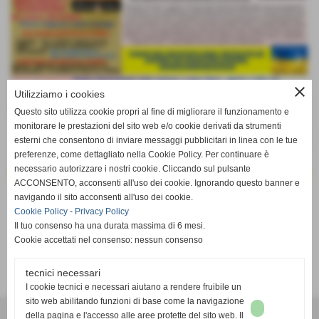
close
Utilizziamo i cookies
Questo sito utilizza cookie propri al fine di migliorare il funzionamento e
monitorare le prestazioni del sito web e/o cookie derivati da strumenti
esterni che consentono di inviare messaggi pubblicitari in linea con le tue
preferenze, come dettagliato nella Cookie Policy. Per continuare è
necessario autorizzare i nostri cookie. Cliccando sul pulsante
ACCONSENTO, acconsenti all'uso dei cookie. Ignorando questo banner e
navigando il sito acconsenti all'uso dei cookie.
Cookie Policy
-
Privacy Policy
Il tuo consenso ha una durata massima di 6 mesi.
Cookie accettati nel consenso: nessun consenso
tecnici necessari
I cookie tecnici e necessari aiutano a rendere fruibile un
sito web abilitando funzioni di base come la navigazione
AVIS VAPRIO E POZZO D´ADDA
della pagina e l'accesso alle aree protette del sito web. Il