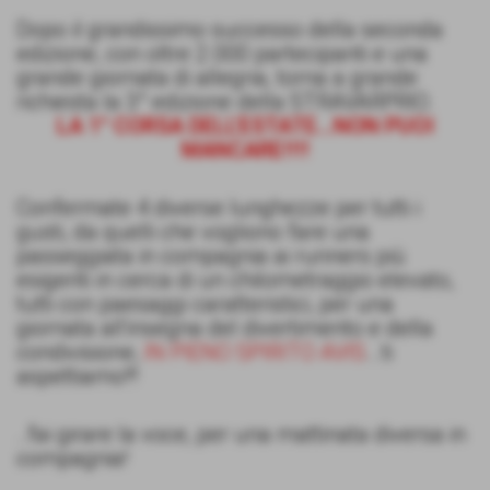
Dopo il grandissimo successo della seconda
edizione, con oltre 2.000 partecipanti e una
grande giornata di allegria, torna a grande
richiesta la 3° edizione della STRAVARPRIO.
LA 1° CORSA DELL'ESTATE...NON PUOI
MANCARE!!!!
Confermate 4 diverse lunghezze per tutti i
gusti, da quelli che vogliono fare una
passeggiata in compagnia ai runners più
esigenti in cerca di un chilometraggio elevato,
tutti con paesaggi caratteristici, per una
giornata all'insegna del divertimento e della
condivisione,
IN PIENO SPIRITO AVIS
...ti
aspettiamo!!!
..fai girare la voce, per una mattinata diversa in
compagnia!