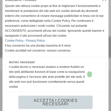
Questo sito utilizza cookie propri al fine di migliorare il funzionamento e
ELENCO COMPLETO
monitorare le prestazioni del sito web e/o cookie derivati da strumenti
esterni che consentono di inviare messaggi pubblicitari in linea con le tue
preferenze, come dettagliato nella Cookie Policy. Per continuare è
necessario autorizzare i nostri cookie. Cliccando sul pulsante
ACCONSENTO, acconsenti all'uso dei cookie. Ignorando questo banner e
Informazioni
navigando il sito acconsenti all'uso dei cookie.
Cookie Policy
-
Privacy Policy
Come Donare
Il tuo consenso ha una durata massima di 6 mesi.
Cookie accettati nel consenso: nessun consenso
dove siamo
tecnici necessari
I cookie tecnici e necessari aiutano a rendere fruibile un
sito web abilitando funzioni di base come la navigazione
AVIS VAPRIO E POZZO D´ADDA
della pagina e l'accesso alle aree protette del sito web. Il
C.F 91517720156
sito web non può funzionare correttamente senza questi
VIA S.ANTONIO,6, 20060 - Vaprio d´adda (Milano)
cookie.
Tel/Fax. 0242449965
vapriodadda.comunale@avis.it
ACCETTA I COOKIES
NECESSARI
Realizzazione siti web www.sitoper.it