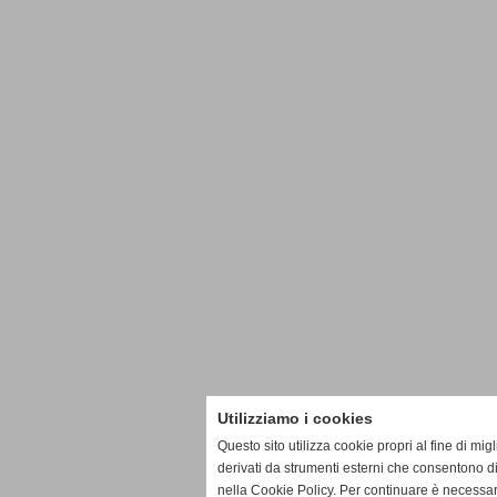
Utilizziamo i cookies
Questo sito utilizza cookie propri al fine di mi
derivati da strumenti esterni che consentono di
nella Cookie Policy. Per continuare è necessa