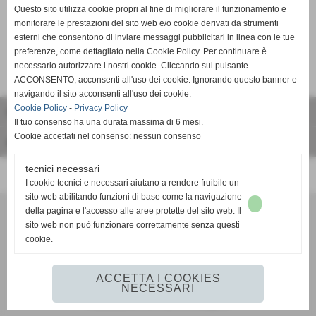
Questo sito utilizza cookie propri al fine di migliorare il funzionamento e
ELENCO COMPLETO
monitorare le prestazioni del sito web e/o cookie derivati da strumenti
esterni che consentono di inviare messaggi pubblicitari in linea con le tue
preferenze, come dettagliato nella Cookie Policy. Per continuare è
necessario autorizzare i nostri cookie. Cliccando sul pulsante
ACCONSENTO, acconsenti all'uso dei cookie. Ignorando questo banner e
Informazioni
navigando il sito acconsenti all'uso dei cookie.
Cookie Policy
-
Privacy Policy
Come Donare
Il tuo consenso ha una durata massima di 6 mesi.
Cookie accettati nel consenso: nessun consenso
dove siamo
tecnici necessari
I cookie tecnici e necessari aiutano a rendere fruibile un
sito web abilitando funzioni di base come la navigazione
AVIS VAPRIO E POZZO D´ADDA
della pagina e l'accesso alle aree protette del sito web. Il
C.F 91517720156
sito web non può funzionare correttamente senza questi
VIA S.ANTONIO,6, 20060 - Vaprio d´adda (Milano)
cookie.
Tel/Fax. 0242449965
vapriodadda.comunale@avis.it
ACCETTA I COOKIES
NECESSARI
Realizzazione siti web www.sitoper.it